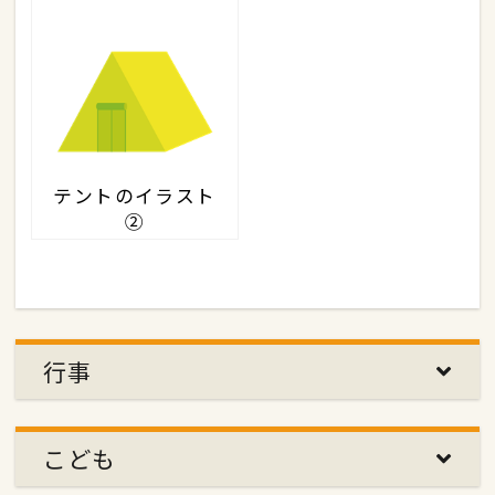
テントのイラスト
②
行事
こども