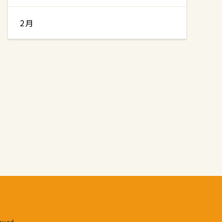
2月
erved.