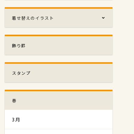
着せ替えのイラスト
飾り罫
スタンプ
春
3月