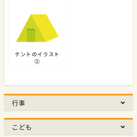
テントのイラスト
②
行事
こども