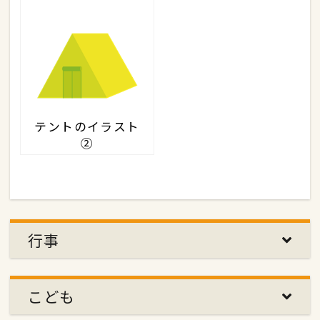
テントのイラスト
②
行事
こども