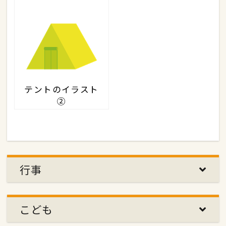
テントのイラスト
②
行事
こども