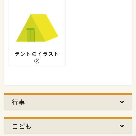
テントのイラスト
②
行事
こども