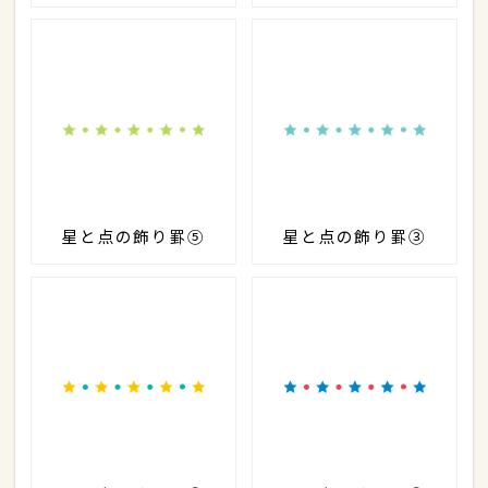
星と点の飾り罫⑤
星と点の飾り罫③