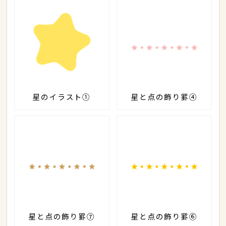
星のイラスト①
星と点の飾り罫④
星と点の飾り罫⑦
星と点の飾り罫⑥