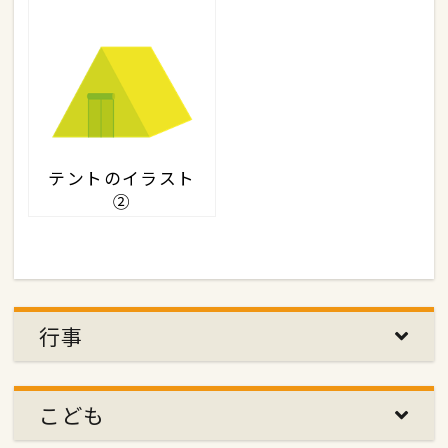
テントのイラスト
②
行事
こども