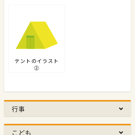
テントのイラスト
②
行事
こども