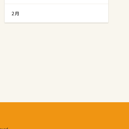
2月
erved.