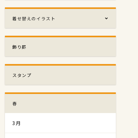
着せ替えのイラスト
飾り罫
スタンプ
春
3月