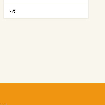
2月
erved.