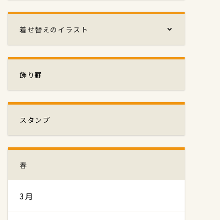
着せ替えのイラスト
飾り罫
スタンプ
春
3月