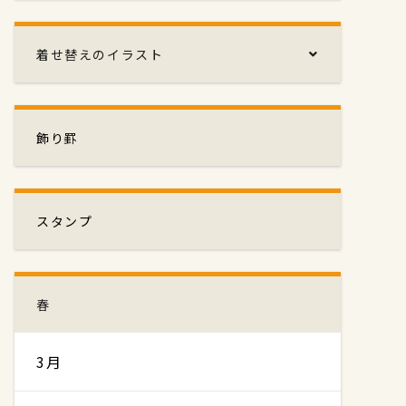
着せ替えのイラスト
飾り罫
スタンプ
春
3月