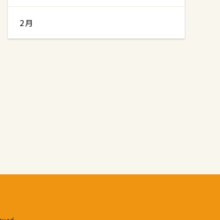
2月
erved.