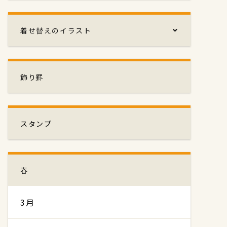
着せ替えのイラスト
飾り罫
スタンプ
春
3月