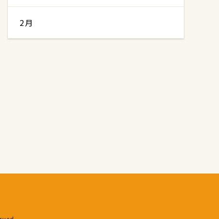
2月
erved.