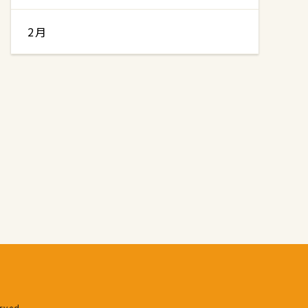
2月
erved.