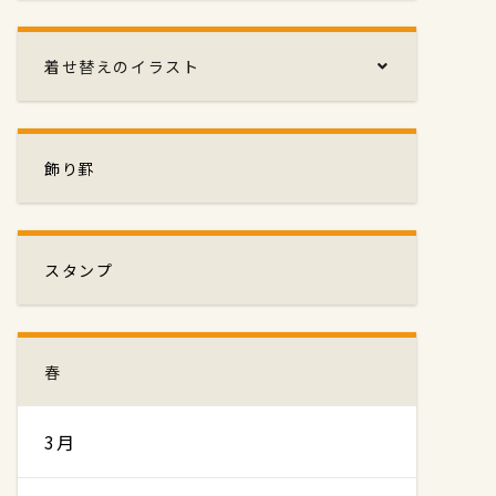
着せ替えのイラスト
飾り罫
スタンプ
春
3月