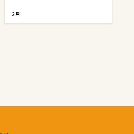
2月
erved.