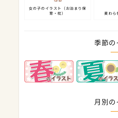
女の子のイラスト（お泊まり保
育・枕）
麦わら
季節の
月別の