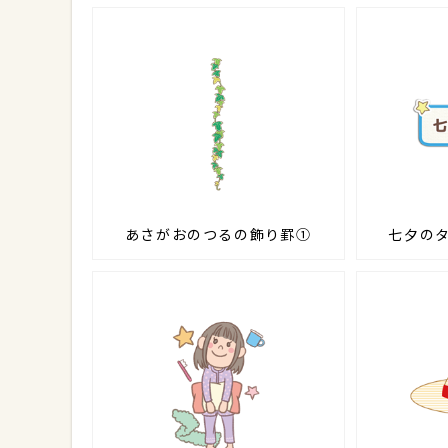
あさがおのつるの飾り罫①
七夕の