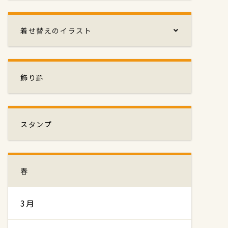
着せ替えのイラスト
飾り罫
スタンプ
春
3月