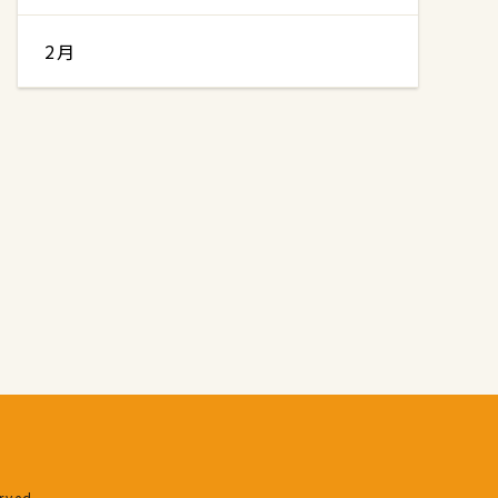
2月
erved.