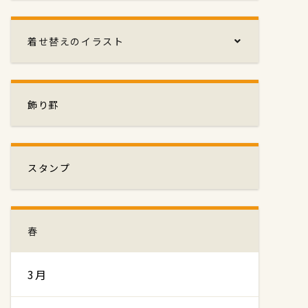
着せ替えのイラスト
飾り罫
スタンプ
春
3月