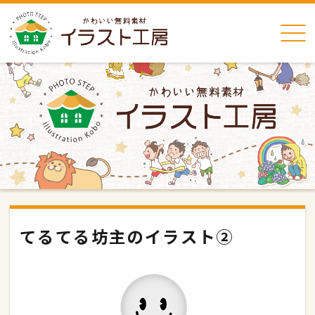
てるてる坊主のイラスト②