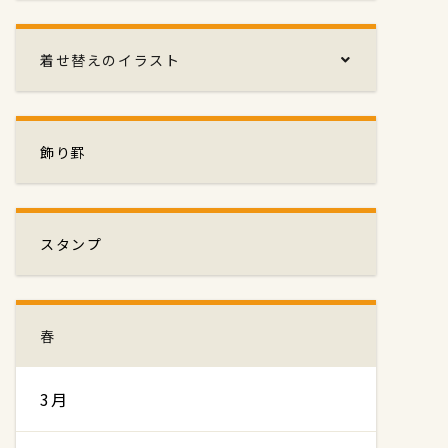
着せ替えのイラスト
飾り罫
スタンプ
春
3月