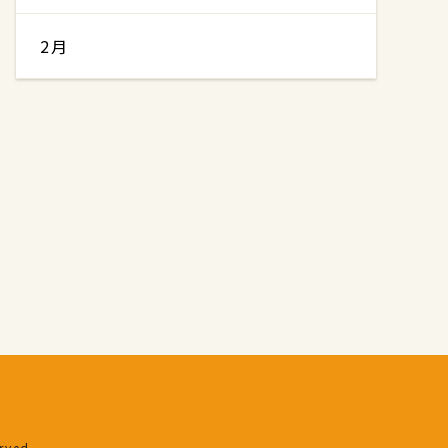
2月
erved.