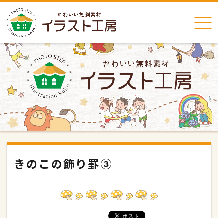
きのこの飾り罫③