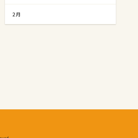
2月
erved.