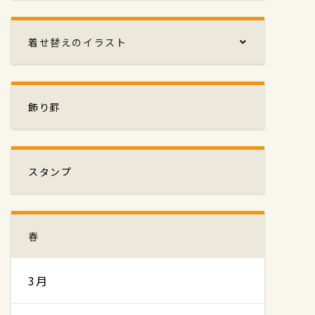
着せ替えのイラスト
飾り罫
スタンプ
春
3月