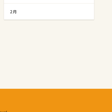
2月
erved.