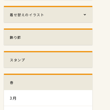
着せ替えのイラスト
飾り罫
スタンプ
春
3月